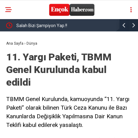
nin
Salah Bizi Şampiyon Yap.!!
Mısırlı yı
r
Ana Sayfa
›
Dünya
11. Yargı Paketi, TBMM
Genel Kurulunda kabul
edildi
TBMM Genel Kurulunda, kamuoyunda “11. Yargı
Paketi” olarak bilinen Türk Ceza Kanunu ile Bazı
Kanunlarda Değişiklik Yapılmasına Dair Kanun
Teklifi kabul edilerek yasalaştı.