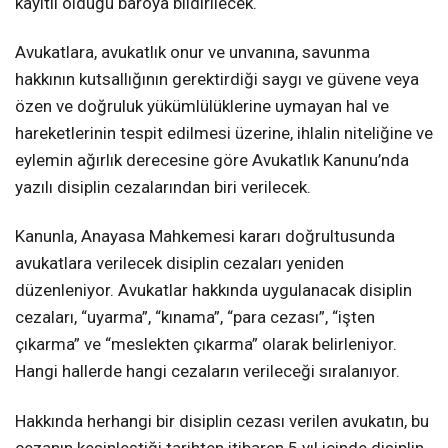
kayıtlı olduğu baroya bildirilecek.
Avukatlara, avukatlık onur ve unvanına, savunma
hakkının kutsallığının gerektirdiği saygı ve güvene veya
özen ve doğruluk yükümlülüklerine uymayan hal ve
hareketlerinin tespit edilmesi üzerine, ihlalin niteliğine ve
eylemin ağırlık derecesine göre Avukatlık Kanunu’nda
yazılı disiplin cezalarından biri verilecek.
Kanunla, Anayasa Mahkemesi kararı doğrultusunda
avukatlara verilecek disiplin cezaları yeniden
düzenleniyor. Avukatlar hakkında uygulanacak disiplin
cezaları, “uyarma”, “kınama”, “para cezası”, “işten
çıkarma” ve “meslekten çıkarma” olarak belirleniyor.
Hangi hallerde hangi cezaların verileceği sıralanıyor.
Hakkında herhangi bir disiplin cezası verilen avukatın, bu
cezanın kesinleştiği tarihten itibaren 5 yıl içinde disiplin