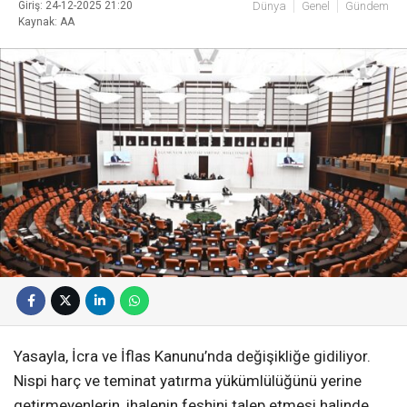
Giriş: 24-12-2025 21:20
Dünya
Genel
Gündem
Kaynak: AA
Yasayla, İcra ve İflas Kanunu’nda değişikliğe gidiliyor.
Nispi harç ve teminat yatırma yükümlülüğünü yerine
getirmeyenlerin, ihalenin feshini talep etmesi halinde,