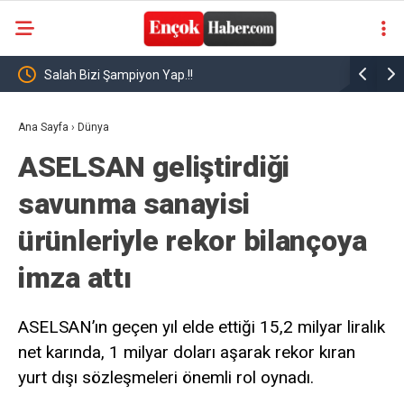
Mısırlı yıldız futbolcu Muhammed Salah, İstanbul’da
Türk futbo
Salah Tra
Ana Sayfa
›
Dünya
ASELSAN geliştirdiği
savunma sanayisi
ürünleriyle rekor bilançoya
imza attı
ASELSAN’ın geçen yıl elde ettiği 15,2 milyar liralık
net karında, 1 milyar doları aşarak rekor kıran
yurt dışı sözleşmeleri önemli rol oynadı.