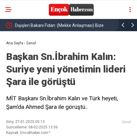
Dışişleri Bakanı Fidan: (Mekke Anlaşması) Bize
Milli pent
el
saldırmayan hiçbir ülke hedefimizde değil
şampiyonu
Ana Sayfa
›
Genel
Başkan Sn.İbrahim Kalın:
Suriye yeni yönetimin lideri
Şara ile görüştü
MİT Başkanı Sn.İbrahim Kalın ve Türk heyeti,
Şam’da Ahmed Şara ile görüştü..
Giriş: 27-01-2025 00:13
Genel
Güncelleme: 08-02-2025 13:56
Kaynak: Encokhaber.com™