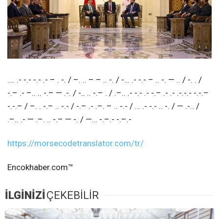
…. .- -.- -.- .- – . -. / –. .. – – .. -. / -… .- -.- – .. -. — .. / -. . /
-.– .- –.. .. -.– — .-. / -.. .. -.– . / .–.. .- -.- .- -.– .- .- .-.-.- -.-.–
-.-.– / –. . -.– .. -.- / -.– .- .–. – .. -.- / … .- -.- .. -. / — .-.. /
.–.. .- — .–. .. -.– — -. / —… -.–.- -.–.-
https://morsecodetranslator.com/tr/
Encokhaber.com™
İLGİNİZİ
ÇEKEBİLİR