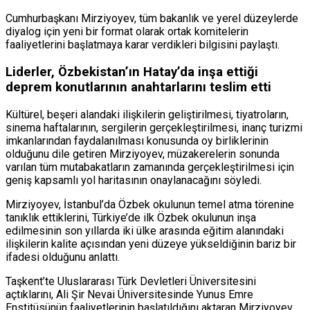
Cumhurbaşkanı Mirziyoyev, tüm bakanlık ve yerel düzeylerde
diyalog için yeni bir format olarak ortak komitelerin
faaliyetlerini başlatmaya karar verdikleri bilgisini paylaştı.
Liderler, Özbekistan’ın Hatay’da inşa ettiği
deprem konutlarının anahtarlarını teslim etti
Kültürel, beşeri alandaki ilişkilerin geliştirilmesi, tiyatroların,
sinema haftalarının, sergilerin gerçekleştirilmesi, inanç turizmi
imkanlarından faydalanılması konusunda oy birliklerinin
olduğunu dile getiren Mirziyoyev, müzakerelerin sonunda
varılan tüm mutabakatların zamanında gerçekleştirilmesi için
geniş kapsamlı yol haritasının onaylanacağını söyledi.
Mirziyoyev, İstanbul’da Özbek okulunun temel atma törenine
tanıklık ettiklerini, Türkiye’de ilk Özbek okulunun inşa
edilmesinin son yıllarda iki ülke arasında eğitim alanındaki
ilişkilerin kalite açısından yeni düzeye yükseldiğinin bariz bir
ifadesi olduğunu anlattı.
Taşkent’te Uluslararası Türk Devletleri Üniversitesini
açtıklarını, Ali Şir Nevai Üniversitesinde Yunus Emre
Enstitüsünün faaliyetlerinin başlatıldığını aktaran Mirziyoyev,