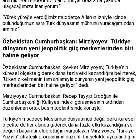
artırdık. Yeni hedefimiz olan 5 milyar dolara da yakında
ulaşacağımıza inanıyorum.”
“Yürek yüreğe verdiğimiz müddetçe Allah’ın izniyle içinde
bulunduğumuz asra Türk dünyasının mührünü vuracağımızdan
eminiz.”
Özbekistan Cumhurbaşkanı Mirziyoyev: Türkiye
dünyanın yeni jeopolitik güç merkezlerinden biri
haline geliyor
Özbekistan Cumhurbaşkanı Şevket Mirziyoyev, Türkiye’nin
küresel ölçekte giderek daha fazla etki kazandığını belirterek,
“Ülkeniz kelimenin tam anlamıyla dünyanın yeni jeopolitik güç
merkezlerinden biri haline geliyor.” dedi.
Mirziyoyev, Cumhurbaşkanı Recep Tayyip Erdoğan ile
Cumhurbaşkanlığı Külliyesi’ndeki görüşmesinin ardından
düzenlenen ortak basın toplantısında konuştu.
Türkiye’nin sadece Müslüman dünyasında değil, belki küresel
ölçekte de her alanda giderek daha fazla etki kazandığını ve
değerli başarılar elde ettiğini vurgulayan Mirziyoyev, “Türkiye
Yüzyılı” stratejik programının düzenli bir şekilde uygulandığını