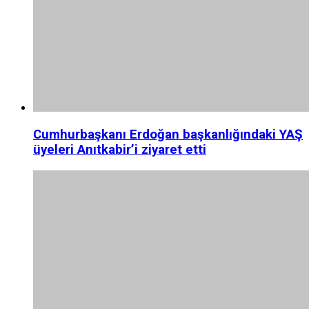
Cumhurbaşkanı Erdoğan başkanlığındaki YAŞ
üyeleri Anıtkabir’i ziyaret etti