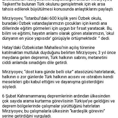
Taşkent’te bulunan Türk okulunu genişletmek için ek arsa
tahsis edilerek büyütülmesi konusunda anlaştıklarını paylaştı.
Mirziyoyev, “İstanbul’daki 600 kişilik yeni Özbek okulu,
buradaki Özbek vatandaşlarımızın çocukları için kendi ana
dillerinde eğitim görmeleri için uygun bir fırsat yaratacak. Bu,
bilim ve eğitimi, hayatın anlamı olarak gören atalarımızın, ‘okul
dünyanın en yüce yapısıdır’ görüşüyle örtüşmektedir. ” dedi.
Hatay’daki Özbekistan Mahallesi’nin açılış törenine
katılmaktan mutluluk duyduğunu belirten Mirziyoyev, 3 yıl önce
meydana gelen depremin, Türk halkının sabrını, metanetini
ciddi anlamda sınadığını dile getirdi.
Mirziyoyev, “dost kara günde belli olur” atasözünü hatırlatarak,
halkının o zor günlerde Türk halkının acısını ve ıstırabını kendi
meseleleri gibi kabul ettiğini ve dayanışma gösterdiğini
söyledi.
6 Şubat Kahramanmaraş depremlerinin ardından ülkesinden
çok sayıda arama kurtarma görevlisinin Türkiye’ye geldiğini ve
deprem bölgelerinde çalışmalar yürüttüğünü hatırlatan
Mirziyoyev, bu çalışmalarla ülkesinin “kardeşlik görevini”
yerine getirdiğini vurguladı.