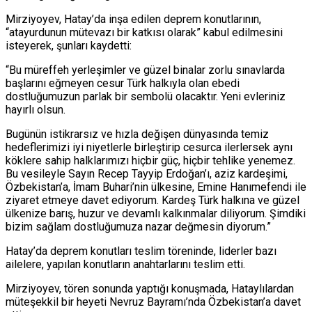
Mirziyoyev, Hatay’da inşa edilen deprem konutlarının,
“atayurdunun mütevazı bir katkısı olarak” kabul edilmesini
isteyerek, şunları kaydetti:
“Bu müreffeh yerleşimler ve güzel binalar zorlu sınavlarda
başlarını eğmeyen cesur Türk halkıyla olan ebedi
dostluğumuzun parlak bir sembolü olacaktır. Yeni evleriniz
hayırlı olsun.
Bugünün istikrarsız ve hızla değişen dünyasında temiz
hedeflerimizi iyi niyetlerle birleştirip cesurca ilerlersek aynı
köklere sahip halklarımızı hiçbir güç, hiçbir tehlike yenemez.
Bu vesileyle Sayın Recep Tayyip Erdoğan’ı, aziz kardeşimi,
Özbekistan’a, İmam Buhari’nin ülkesine, Emine Hanımefendi ile
ziyaret etmeye davet ediyorum. Kardeş Türk halkına ve güzel
ülkenize barış, huzur ve devamlı kalkınmalar diliyorum. Şimdiki
bizim sağlam dostluğumuza nazar değmesin diyorum.”
Hatay’da deprem konutları teslim töreninde, liderler bazı
ailelere, yapılan konutların anahtarlarını teslim etti.
Mirziyoyev, tören sonunda yaptığı konuşmada, Hataylılardan
müteşekkil bir heyeti Nevruz Bayramı’nda Özbekistan’a davet