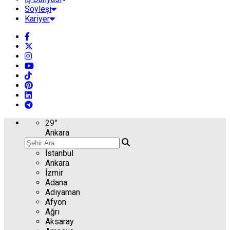
Söyleşi
Kariyer
29
°
Ankara
İstanbul
Ankara
İzmir
Adana
Adıyaman
Afyon
Ağrı
Aksaray