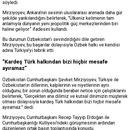
söyledi.
Mirziyoyev, Ankara’nın sesinin uluslararası arenada daha gür
şekilde yankılandığını belirterek, “Ülkeniz kelimenin tam
anlamıyla dünyanın yeni jeopolitik güç merkezlerinden biri
haline geliyor.” ifadesini kullandı.
Bu durumun Özbekistan’ı sevindirdiğini dile getiren
Mirziyoyev, bu başarılar dolayısıyla Özbek halkı ve kendisi
adına Türkiye’yi tebrik etti.
“Kardeş Türk halkından bizi hiçbir mesafe
ayıramaz”
Özbekistan Cumhurbaşkanı Şevket Mirziyoyev, Türkiye ile
Özbekistan’ın dillerinin, kalplerinin ve niyetlerinin aynı
olduğunu, bir sorun olduğunda beraber netice için çalıştıklarını
belirterek, “Gerçekten ana dilimiz ve kutsal dinimizin müşterek
olması dolayısıyla kardeş Türk halkından bizi hiçbir mesafe
ayıramaz.” dedi.
Mirziyoyev, Cumhurbaşkanı Recep Tayyip Erdoğan ile
Cumhurbaşkanlığı Külliyesi’ndeki görüşmesinin ardından
düzenlenen ortak basın toplantısında konuştu.