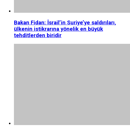
Bakan Fidan: İsrail’in Suriye’ye saldırıları,
ülkenin istikrarına yönelik en büyük
tehditlerden biridir