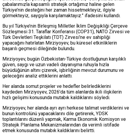
çabalarımızla kapsamlı stratejik ortağımız haline gelen
Türkiye’nin desteğini her zaman hissetmekteyiz, ilgiyle
görmekteyiz, saygıyla karşılamaktayız.” ifadesini kullandı.
Bu yıl Türkiye’nin Birleşmiş Milletler İklim Değişikliği Çerçeve
Sözleşmesi 31. Taraflar Konferansı (COP31), NATO Zirvesi ve
Türk Devletleri Teşkilatı (TDT) Zirvesi’ne ev sahipliği
yapacağını hatırlatan Mirziyoyev, bu küresel etkinliklerin
başarılı geçmesi dileğinde bulundu.
Mirziyoyev, bugün Özbekistan-Türkiye dostluğunun karşılıklı
güven, saygı ve uzun vadeli dayanışma ruhuyla hızla
büyüdüğünün altını çizerek, işbirliğinin mevcut durumunu ve
geleceğini analiz ettiklerini anlattı.
Her alanda somut projeler ve hedefler belirlediklerini
kaydeden Mirziyoyev, 2026’da tüm alanlarda ikili ilişkilerin
hızlı gelişimi konusunda mutabık kaldıklarını söyledi.
Mirziyoyev, her alanda ayrı ayrı herkese talimat verdiklerini ve
bunun kontrolünü yapacaklarını dile getirerek, YDSK
toplantılarını düzenli yapmak, Karma Ekonomik Komisyon ve
Stratejik Planlama Mekanizmalarından da verimli istifade
etmek konusunda mutabık kaldıklarını belirtti.