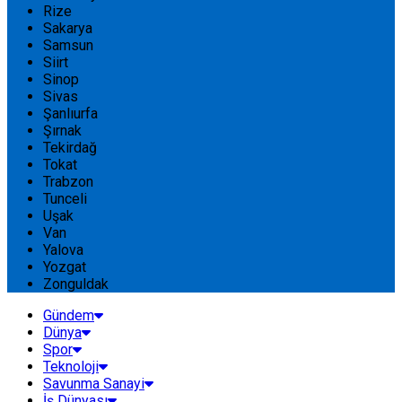
Rize
Sakarya
Samsun
Siirt
Sinop
Sivas
Şanlıurfa
Şırnak
Tekirdağ
Tokat
Trabzon
Tunceli
Uşak
Van
Yalova
Yozgat
Zonguldak
Gündem
Dünya
Spor
Teknoloji
Savunma Sanayi
İş Dünyası