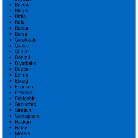
Bilecik
Bingöl
Bitlis
Bolu
Burdur
Bursa
Çanakkale
Çankırı
Çorum
Denizli
Diyarbakır
Düzce
Edirne
Elazığ
Erzincan
Erzurum
Eskişehir
Gaziantep
Giresun
Gümüşhane
Hakkari
Hatay
Mersin