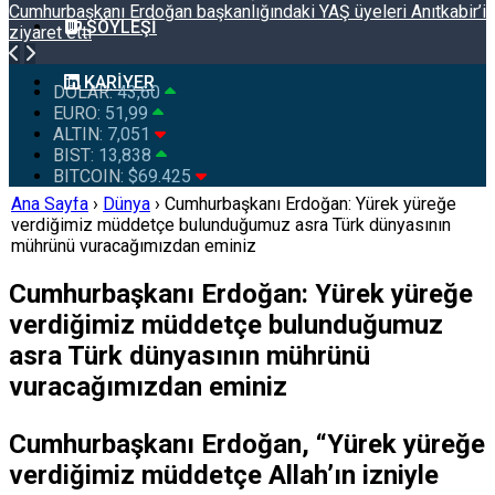
Cumhurbaşkanı Erdoğan başkanlığındaki YAŞ üyeleri Anıtkabir’i
SÖYLEŞI
ziyaret etti
KARIYER
DOLAR:
43,60
EURO:
51,99
ALTIN:
7,051
BIST:
13,838
BITCOIN:
$69.425
Ana Sayfa
›
Dünya
›
Cumhurbaşkanı Erdoğan: Yürek yüreğe
verdiğimiz müddetçe bulunduğumuz asra Türk dünyasının
mührünü vuracağımızdan eminiz
Cumhurbaşkanı Erdoğan: Yürek yüreğe
verdiğimiz müddetçe bulunduğumuz
asra Türk dünyasının mührünü
vuracağımızdan eminiz
Cumhurbaşkanı Erdoğan, “Yürek yüreğe
verdiğimiz müddetçe Allah’ın izniyle