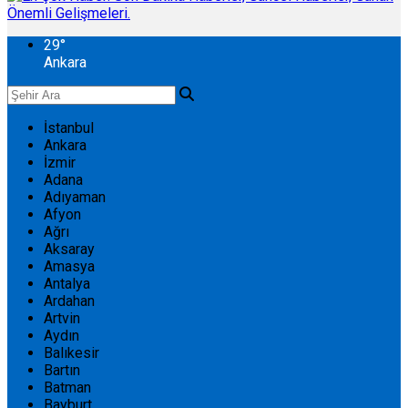
29
°
Ankara
İstanbul
Ankara
İzmir
Adana
Adıyaman
Afyon
Ağrı
Aksaray
Amasya
Antalya
Ardahan
Artvin
Aydın
Balıkesir
Bartın
Batman
Bayburt