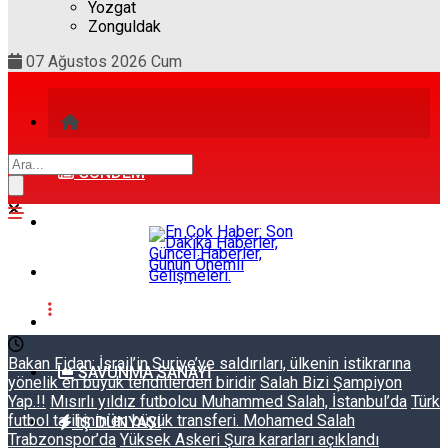
Yozgat
Zonguldak
07 Ağustos 2026 Cum
GÜNDEM
DÜNYA
SPOR
TEKNOLOJI
Bakan Fidan: İsrail’in Suriye’ye saldırıları, ülkenin istikrarına
SAVUNMA SANAYI
yönelik en büyük tehditlerden biridir
Salah Bizi Şampiyon
Yap.!!
Mısırlı yıldız futbolcu Muhammed Salah, İstanbul’da
Türk
futbol tarihinin en büyük transferi. Mohamed Salah
İŞ DÜNYASI
Trabzonspor’da
Yüksek Askeri Şura kararları açıklandı