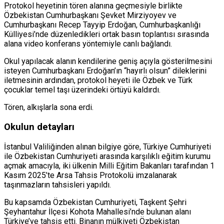
Protokol heyetinin tören alanına geçmesiyle birlikte
Özbekistan Cumhurbaşkanı Şevket Mirziyoyev ve
Cumhurbaşkanı Recep Tayyip Erdoğan, Cumhurbaşkanlığı
Külliyesi’nde düzenledikleri ortak basın toplantısı sırasında
alana video konferans yöntemiyle canlı bağlandı.
Okul yapılacak alanın kendilerine geniş açıyla gösterilmesini
isteyen Cumhurbaşkanı Erdoğan’ın “hayırlı olsun” dileklerini
iletmesinin ardından, protokol heyeti ile Özbek ve Türk
çocuklar temel taşı üzerindeki örtüyü kaldırdı.
Tören, alkışlarla sona erdi.
Okulun detayları
İstanbul Valiliğinden alınan bilgiye göre, Türkiye Cumhuriyeti
ile Özbekistan Cumhuriyeti arasında karşılıklı eğitim kurumu
açmak amacıyla, iki ülkenin Milli Eğitim Bakanları tarafından 1
Kasım 2025’te Arsa Tahsis Protokolü imzalanarak
taşınmazların tahsisleri yapıldı.
Bu kapsamda Özbekistan Cumhuriyeti, Taşkent Şehri
Şeyhantahur İlçesi Kohota Mahallesi’nde bulunan alanı
Türkiye’ye tahsis etti. Binanın mülkiyeti Özbekistan