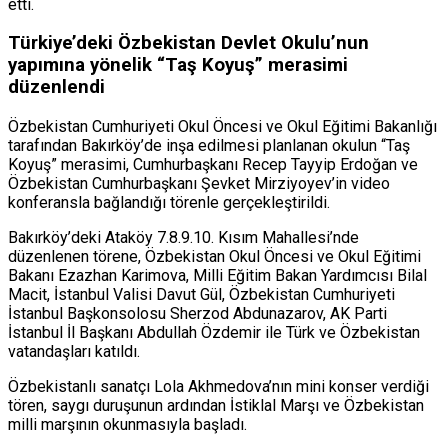
etti.
Türkiye’deki Özbekistan Devlet Okulu’nun
yapımına yönelik “Taş Koyuş” merasimi
düzenlendi
Özbekistan Cumhuriyeti Okul Öncesi ve Okul Eğitimi Bakanlığı
tarafından Bakırköy’de inşa edilmesi planlanan okulun “Taş
Koyuş” merasimi, Cumhurbaşkanı Recep Tayyip Erdoğan ve
Özbekistan Cumhurbaşkanı Şevket Mirziyoyev’in video
konferansla bağlandığı törenle gerçekleştirildi.
Bakırköy’deki Ataköy 7.8.9.10. Kısım Mahallesi’nde
düzenlenen törene, Özbekistan Okul Öncesi ve Okul Eğitimi
Bakanı Ezazhan Karimova, Milli Eğitim Bakan Yardımcısı Bilal
Macit, İstanbul Valisi Davut Gül, Özbekistan Cumhuriyeti
İstanbul Başkonsolosu Sherzod Abdunazarov, AK Parti
İstanbul İl Başkanı Abdullah Özdemir ile Türk ve Özbekistan
vatandaşları katıldı.
Özbekistanlı sanatçı Lola Akhmedova’nın mini konser verdiği
tören, saygı duruşunun ardından İstiklal Marşı ve Özbekistan
milli marşının okunmasıyla başladı.