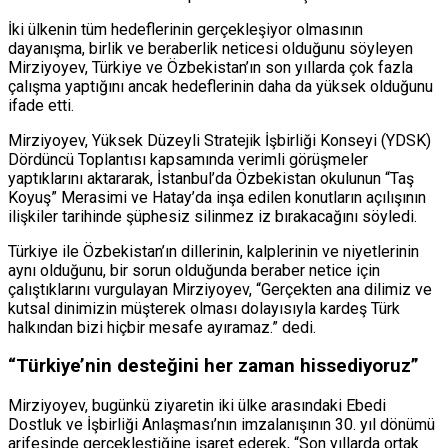
İki ülkenin tüm hedeflerinin gerçekleşiyor olmasının
dayanışma, birlik ve beraberlik neticesi olduğunu söyleyen
Mirziyoyev, Türkiye ve Özbekistan’ın son yıllarda çok fazla
çalışma yaptığını ancak hedeflerinin daha da yüksek olduğunu
ifade etti.
Mirziyoyev, Yüksek Düzeyli Stratejik İşbirliği Konseyi (YDSK)
Dördüncü Toplantısı kapsamında verimli görüşmeler
yaptıklarını aktararak, İstanbul’da Özbekistan okulunun “Taş
Koyuş” Merasimi ve Hatay’da inşa edilen konutların açılışının
ilişkiler tarihinde şüphesiz silinmez iz bırakacağını söyledi.
Türkiye ile Özbekistan’ın dillerinin, kalplerinin ve niyetlerinin
aynı olduğunu, bir sorun olduğunda beraber netice için
çalıştıklarını vurgulayan Mirziyoyev, “Gerçekten ana dilimiz ve
kutsal dinimizin müşterek olması dolayısıyla kardeş Türk
halkından bizi hiçbir mesafe ayıramaz.” dedi.
“Türkiye’nin desteğini her zaman hissediyoruz”
Mirziyoyev, bugünkü ziyaretin iki ülke arasındaki Ebedi
Dostluk ve İşbirliği Anlaşması’nın imzalanışının 30. yıl dönümü
arifesinde gerçekleştiğine işaret ederek, “Son yıllarda ortak