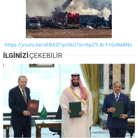
https://youtu.be/sEB42Fqo9kQ?si=6pZ9Jb-FrQvNa4No
İLGİNİZİ
ÇEKEBİLİR