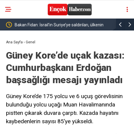
avunma
Bakan Fidan: İsrail’in Suriye’ye saldırıları, ülkenin
Salah Bizi
istikrarına yönelik en büyük tehditlerden biridir
Ana Sayfa
›
Genel
Güney Kore’de uçak kazası:
Cumhurbaşkanı Erdoğan
başsağlığı mesajı yayınladı
Güney Kore’de 175 yolcu ve 6 uçuş görevlisinin
bulunduğu yolcu uçağı Muan Havalimanında
pistten çıkarak duvara çarptı. Kazada hayatını
kaybedenlerin sayısı 85’ye yükseldi.