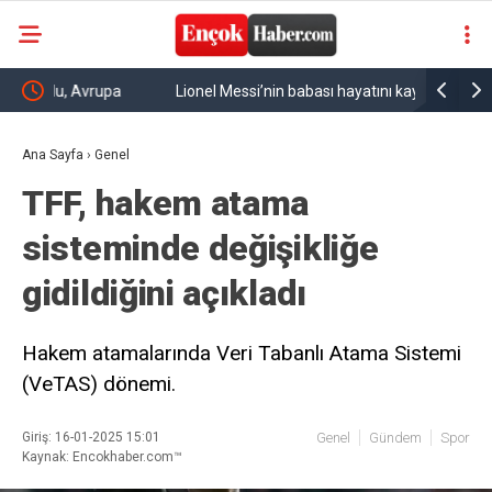
Lionel Messi’nin babası hayatını kaybetti
Türkiye, 
anlaşması
Ana Sayfa
›
Genel
TFF, hakem atama
sisteminde değişikliğe
gidildiğini açıkladı
Hakem atamalarında Veri Tabanlı Atama Sistemi
(VeTAS) dönemi.
Giriş: 16-01-2025 15:01
Genel
Gündem
Spor
Kaynak: Encokhaber.com™