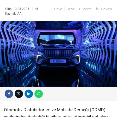
Giriş: 13-08-2025 11:46
Dünya
Genel
Gündem
İş Dünyası
Kaynak: AA
Otomotiv Distribütörleri ve Mobilite Derneği (ODMD)
verilerinden derlediği bilgilere göre, otomobil satışları,