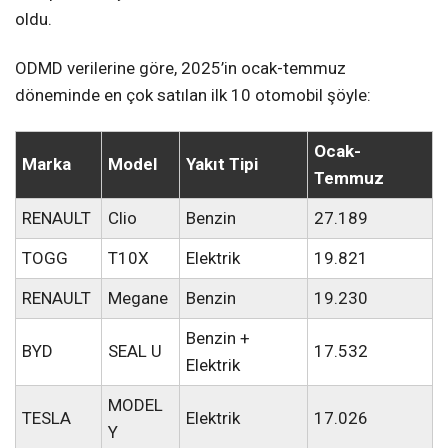
oldu.
ODMD verilerine göre, 2025’in ocak-temmuz
döneminde en çok satılan ilk 10 otomobil şöyle:
Ocak-
Marka
Model
Yakıt Tipi
Temmuz
RENAULT
Clio
Benzin
27.189
TOGG
T10X
Elektrik
19.821
RENAULT
Megane
Benzin
19.230
Benzin +
BYD
SEAL U
17.532
Elektrik
MODEL
TESLA
Elektrik
17.026
Y