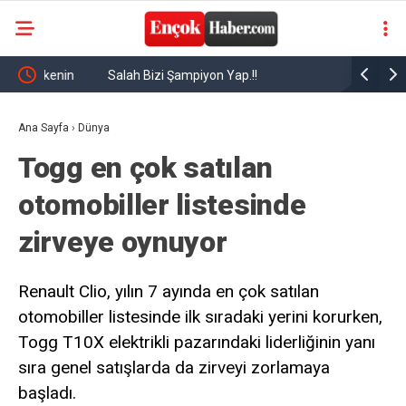
nin
Salah Bizi Şampiyon Yap.!!
Mısırlı yı
r
Ana Sayfa
›
Dünya
Togg en çok satılan
otomobiller listesinde
zirveye oynuyor
Renault Clio, yılın 7 ayında en çok satılan
otomobiller listesinde ilk sıradaki yerini korurken,
Togg T10X elektrikli pazarındaki liderliğinin yanı
sıra genel satışlarda da zirveyi zorlamaya
başladı.