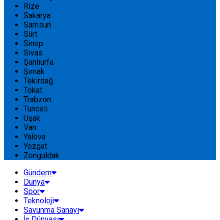
Rize
Sakarya
Samsun
Siirt
Sinop
Sivas
Şanlıurfa
Şırnak
Tekirdağ
Tokat
Trabzon
Tunceli
Uşak
Van
Yalova
Yozgat
Zonguldak
Gündem
Dünya
Spor
Teknoloji
Savunma Sanayi
İş Dünyası