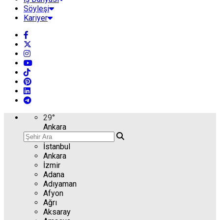
Söyleşi
Kariyer
29
°
Ankara
İstanbul
Ankara
İzmir
Adana
Adıyaman
Afyon
Ağrı
Aksaray