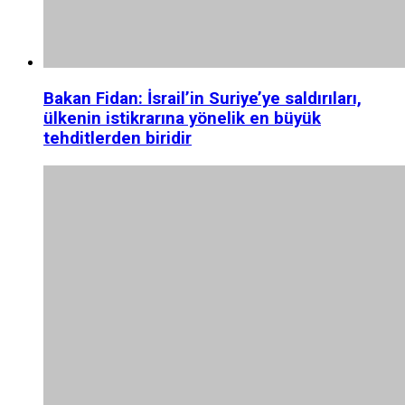
Bakan Fidan: İsrail’in Suriye’ye saldırıları,
ülkenin istikrarına yönelik en büyük
tehditlerden biridir