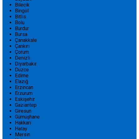
Bilecik
Bingöl
Bitlis
Bolu
Burdur
Bursa
Çanakkale
Çankırı
Çorum
Denizli
Diyarbakır
Düzce
Edirne
Elazığ
Erzincan
Erzurum
Eskişehir
Gaziantep
Giresun
Gümüşhane
Hakkari
Hatay
Mersin