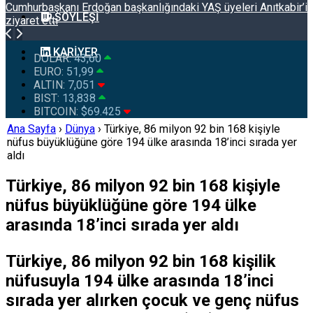
Cumhurbaşkanı Erdoğan başkanlığındaki YAŞ üyeleri Anıtkabir’i
SÖYLEŞI
ziyaret etti
KARIYER
DOLAR:
43,60
EURO:
51,99
ALTIN:
7,051
BIST:
13,838
BITCOIN:
$69.425
Ana Sayfa
›
Dünya
›
Türkiye, 86 milyon 92 bin 168 kişiyle
nüfus büyüklüğüne göre 194 ülke arasında 18’inci sırada yer
aldı
Türkiye, 86 milyon 92 bin 168 kişiyle
nüfus büyüklüğüne göre 194 ülke
arasında 18’inci sırada yer aldı
Türkiye, 86 milyon 92 bin 168 kişilik
nüfusuyla 194 ülke arasında 18’inci
sırada yer alırken çocuk ve genç nüfus