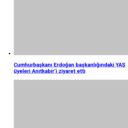
Cumhurbaşkanı Erdoğan başkanlığındaki YAŞ
üyeleri Anıtkabir’i ziyaret etti