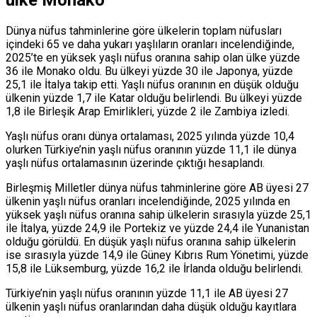
ülke Monako
Dünya nüfus tahminlerine göre ülkelerin toplam nüfusları
içindeki 65 ve daha yukarı yaşlıların oranları incelendiğinde,
2025’te en yüksek yaşlı nüfus oranına sahip olan ülke yüzde
36 ile Monako oldu. Bu ülkeyi yüzde 30 ile Japonya, yüzde
25,1 ile İtalya takip etti. Yaşlı nüfus oranının en düşük olduğu
ülkenin yüzde 1,7 ile Katar olduğu belirlendi. Bu ülkeyi yüzde
1,8 ile Birleşik Arap Emirlikleri, yüzde 2 ile Zambiya izledi.
Yaşlı nüfus oranı dünya ortalaması, 2025 yılında yüzde 10,4
olurken Türkiye’nin yaşlı nüfus oranının yüzde 11,1 ile dünya
yaşlı nüfus ortalamasının üzerinde çıktığı hesaplandı.
Birleşmiş Milletler dünya nüfus tahminlerine göre AB üyesi 27
ülkenin yaşlı nüfus oranları incelendiğinde, 2025 yılında en
yüksek yaşlı nüfus oranına sahip ülkelerin sırasıyla yüzde 25,1
ile İtalya, yüzde 24,9 ile Portekiz ve yüzde 24,4 ile Yunanistan
olduğu görüldü. En düşük yaşlı nüfus oranına sahip ülkelerin
ise sırasıyla yüzde 14,9 ile Güney Kıbrıs Rum Yönetimi, yüzde
15,8 ile Lüksemburg, yüzde 16,2 ile İrlanda olduğu belirlendi.
Türkiye’nin yaşlı nüfus oranının yüzde 11,1 ile AB üyesi 27
ülkenin yaşlı nüfus oranlarından daha düşük olduğu kayıtlara