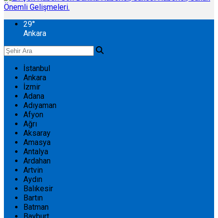
29
°
Ankara
İstanbul
Ankara
İzmir
Adana
Adıyaman
Afyon
Ağrı
Aksaray
Amasya
Antalya
Ardahan
Artvin
Aydın
Balıkesir
Bartın
Batman
Bayburt