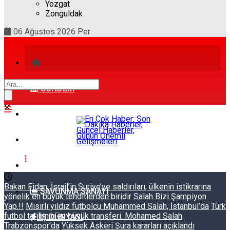
Yozgat
Zonguldak
06 Ağustos 2026 Per
GÜNDEM
DÜNYA
SPOR
TEKNOLOJI
Bakan Fidan: İsrail’in Suriye’ye saldırıları, ülkenin istikrarına
SAVUNMA SANAYI
yönelik en büyük tehditlerden biridir
Salah Bizi Şampiyon
Yap.!!
Mısırlı yıldız futbolcu Muhammed Salah, İstanbul’da
Türk
futbol tarihinin en büyük transferi. Mohamed Salah
İŞ DÜNYASI
Trabzonspor’da
Yüksek Askeri Şura kararları açıklandı