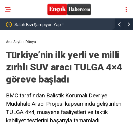
nin
Salah Bizi Şampiyon Yap.!!
Mısırlı yı
r
Ana Sayfa
›
Dünya
Türkiye’nin ilk yerli ve milli
zırhlı SUV aracı TULGA 4×4
göreve başladı
BMC tarafından Balistik Korumalı Devriye
Müdahale Aracı Projesi kapsamında geliştirilen
TULGA 4×4, muayene faaliyetleri ve taktik
kabiliyet testlerini başarıyla tamamladı.