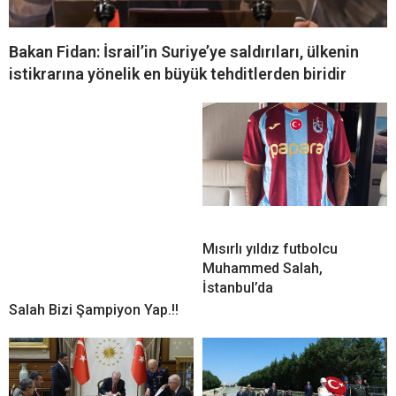
Bakan Fidan: İsrail’in Suriye’ye saldırıları, ülkenin
istikrarına yönelik en büyük tehditlerden biridir
Mısırlı yıldız futbolcu
Muhammed Salah,
İstanbul’da
Salah Bizi Şampiyon Yap.!!