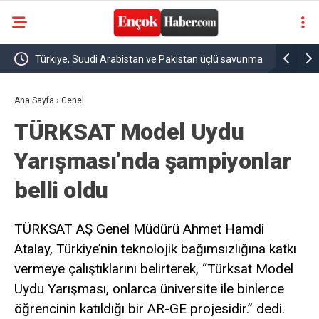
Türkiye, Suudi Arabistan ve Pakistan üçlü savunma
Bakan Fidan
anlaşması imzaladı
istikrarına
Ana Sayfa
›
Genel
TÜRKSAT Model Uydu
Yarışması’nda şampiyonlar
belli oldu
TÜRKSAT AŞ Genel Müdürü Ahmet Hamdi
Atalay, Türkiye’nin teknolojik bağımsızlığına katkı
vermeye çalıştıklarını belirterek, “Türksat Model
Uydu Yarışması, onlarca üniversite ile binlerce
öğrencinin katıldığı bir AR-GE projesidir.” dedi.