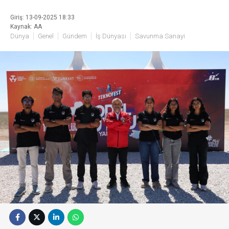
Giriş: 13-09-2025 18:33
Kaynak: AA
Dünya
Genel
Gündem
İş Dünyası
Savunma Sanayi