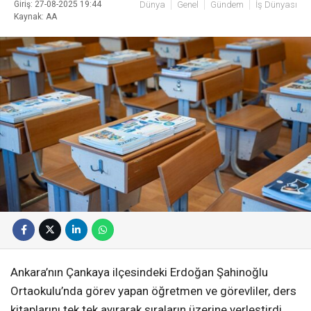
Giriş: 27-08-2025 19:44
Dünya
Genel
Gündem
İş Dünyası
Kaynak: AA
Ankara’nın Çankaya ilçesindeki Erdoğan Şahinoğlu
Ortaokulu’nda görev yapan öğretmen ve görevliler, ders
kitaplarını tek tek ayırarak sıraların üzerine yerleştirdi.