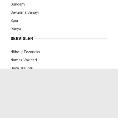
Gündem
Savunma Sanayi
Spor
Dünya
SERVİSLER
Nöbetçi Eczaneler
Namaz Vakitleri
Hava Durumu
Puan Durumları
Yayınlar
HAKKIMIZDA
Encokhaber.com
Yazarlar