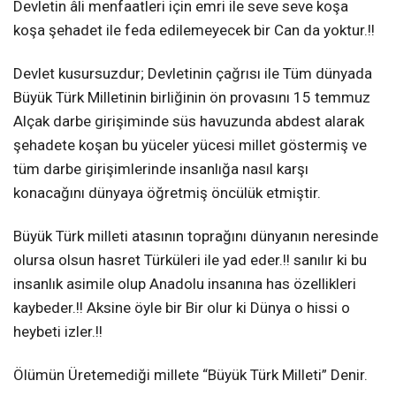
Devletin âli menfaatleri için emri ile seve seve koşa
koşa şehadet ile feda edilemeyecek bir Can da yoktur.!!
Devlet kusursuzdur; Devletinin çağrısı ile Tüm dünyada
Büyük Türk Milletinin birliğinin ön provasını 15 temmuz
Alçak darbe girişiminde süs havuzunda abdest alarak
şehadete koşan bu yüceler yücesi millet göstermiş ve
tüm darbe girişimlerinde insanlığa nasıl karşı
konacağını dünyaya öğretmiş öncülük etmiştir.
Büyük Türk milleti atasının toprağını dünyanın neresinde
olursa olsun hasret Türküleri ile yad eder.!! sanılır ki bu
insanlık asimile olup Anadolu insanına has özellikleri
kaybeder.!! Aksine öyle bir Bir olur ki Dünya o hissi o
heybeti izler.!!
Ölümün Üretemediği millete “Büyük Türk Milleti” Denir.