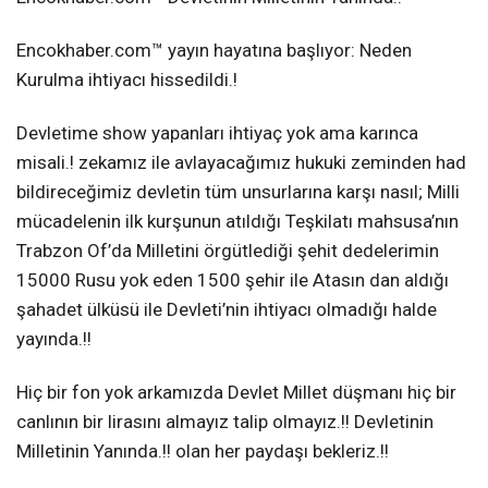
Encokhaber.com™ yayın hayatına başlıyor: Neden
Instagram
Kurulma ihtiyacı hissedildi.!
Devletime show yapanları ihtiyaç yok ama karınca
Youtube
misali.! zekamız ile avlayacağımız hukuki zeminden had
bildireceğimiz devletin tüm unsurlarına karşı nasıl; Milli
TikTok
mücadelenin ilk kurşunun atıldığı Teşkilatı mahsusa’nın
Trabzon Of’da Milletini örgütlediği şehit dedelerimin
Pinterest
15000 Rusu yok eden 1500 şehir ile Atasın dan aldığı
şahadet ülküsü ile Devleti’nin ihtiyacı olmadığı halde
LinkedIn
yayında.!!
Telegram
Hiç bir fon yok arkamızda Devlet Millet düşmanı hiç bir
canlının bir lirasını almayız talip olmayız.!! Devletinin
Milletinin Yanında.!! olan her paydaşı bekleriz.!!