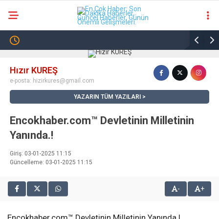
24.6
°
ANKARA
Hızır KUREŞ
GÜNDEM
e-posta:
hizirkures@gmail.com
YAZARIN TÜM YAZILARI
DÜNYA
Encokhaber.com™ Devletinin Milletinin
SPOR
Yanında.!
TEKNOLOJI
Giriş: 03-01-2025 11:15
SAVUNMA SANAYI
Güncelleme: 03-01-2025 11:15
İŞ DÜNYASI
-
+
Facebook
SÖYLEŞI
Encokhaber.com™ Devletinin Milletinin Yanında.!
KARIYER