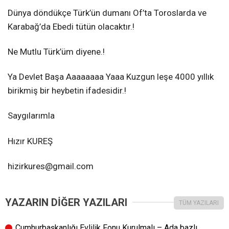
Dünya döndükçe Türk’ün dumanı Of’ta Toroslarda ve
Karabağ’da Ebedi tütün olacaktır.!
Ne Mutlu Türk’üm diyene.!
Ya Devlet Başa Aaaaaaaa Yaaa Kuzgun leşe 4000 yıllık
birikmiş bir heybetin ifadesidir.!
Saygılarımla
Hızır KUREŞ
hizirkures@gmail.com
YAZARIN DİĞER YAZILARI
TÜM YAZILARI
Cumhurbaşkanlığı Evlilik Fonu Kurulmalı – Ada bazlı